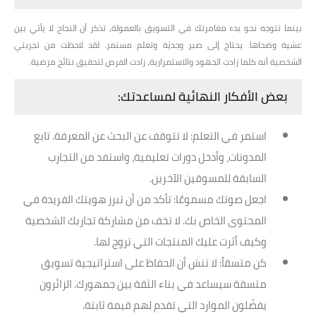
بينما تتوجه نحو بدء مغامرتك في التسويق بالعمولة، تذكر أن النجاح لا يأتي بين
عشية وضحاها. يحتاج إلى صبر وجديّة وتعلم مستمر. لقد لاحظت من تجربتي
الشخصية أنه كلما زادت الجهود والاستمرارية، زادت الفرص لتحقيق نتائج مرضية.
بعض الأفكار النهائية لمساعدتك:
استمر في التعلم
: لا تتوقف عن البحث عن المعرفة. تابع
المدونات، وأدخل دورات تعليمية، واستفد من التجارب
السابقة للمسوقين الآخرين.
اجعل صوتك مسموعًا
: تأكد من أن تبرز هويتك الفريدة في
المحتوى الخاص بك. لا تخف من مشاركة تجاربك الشخصية
وكيف أثرت عليك المنتجات التي تروج لها.
كن متسقاً
: لا تنسَ أن الحفاظ على استراتيجية تسويق
متسقة سيساعد في بناء الثقة بين جمهورك. الزائرون
يفضّلون الموارد التي تقدم لهم قيمة ثابتة.