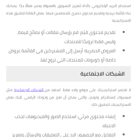
استخدام البريد الإلكتروني كأداة لتعزيز التسويق بالعمولة يعتبر فعالًا جدًا. يمكنك
بناء قائمة بريدية وتقديم محتوى حصري للمنضمين فيها. بعض النقاط لتطبيق هذه
الاستراتيجية:
تقديم محتوى قيّم
: قم بإرسال مقالات أو نصائح قيمة،
وليس فقط ترويجًا للمنتجات.
العروض الحصرية
: أرسل إلى المشتركين في القائمة عروض
خاصة أو كوبونات للمنتجات التي تروج لها.
الشبكات الاجتماعية
لا تقتصر استراتيجيتك على موقع واحد فقط. استفد من
الشبكات الاجتماعية
مثل
فيسبوك، إنستاجرام، وتويتر، والتي يمكن أن تعزز من وجودك الرقمي. إليك بعض
الاستراتيجيات لتحقيق ذلك:
إنشاء محتوى مرئي
: استخدم الصور والفيديوهات لجذب
الانتباه.
التفاعل مع الجمهور
: الرد على التعليقات والرسائل وتعزيز