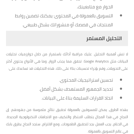
الحوار مع متابعينك.
التسويق بالعمولة في المحتوى
: يمكنك تضمين روابط
المنتجات في قصصك أو منشوراتك بشكل طبيعي.
التحليل المستمر
لا تنسَ أهمية التحليل. عليك مراقبة أدائك باستمرار من خلال خوارزميات تحليلات
البيانات مثل Google Analytics. تحقق مما يجذب الزوار، وما هي الأنواع يحتوي أكثر
على التحويلات، وقم بإجراء تحسينات بناءً على ذلك. هذه التحليلات قد تساعدك على:
تحسين استراتيجيات المحتوى.
تحديد الجمهور المستهدف بشكل أفضل.
اتخاذ القرارات السليمة بناءً على البيانات.
بهذه الطرق، يمكن للمسوقين بالعمولة تحقيق نتائج ملموسة من جهودهم. إن
النجاح في هذا المجال يتطلب الابتكار والتكيف مع الاتجاهات التكنولوجية الجديدة.
في الختام، يجب العمل بجد لتحقيق الطموحات، ومع الالتزام، ستجد النجاح يطرق بابك
في عالم التسويق بالعمولة.