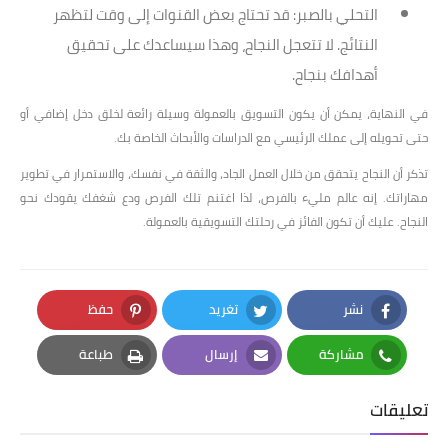
التحلي بالصبر
: قد تحتاج بعض القنوات إلى وقت لتظهر
النتائج. لا تتعجل النجاح، وهذا سيساعدك على تحقيق
أهدافك بنجاح.
في النهاية، يمكن أن يكون التسويق بالعمولة وسيلة رائعة لخلق دخل إضافي أو
حتى تحويله إلى عملك الرئيسي مع الدراسات والأبحاث الخاصة بك.
تذكر أن النجاح يتحقق من خلال العمل الجاد، والثقة في نفسك، والاستمرار في تطوير
مهاراتك. إنه عالم مليء بالفرص، لذا اغتنم تلك الفرص ودع شغفك يقودك نحو
النجاح. عليك أن تكون الفائز في رحلتك التسويقية بالعمولة.
نشر
تغريد
حفظ
Pinterest
Twitter
Facebook
مشاركة
إرسال
طباعة
Print
Email
Whatsapp
تعليقات