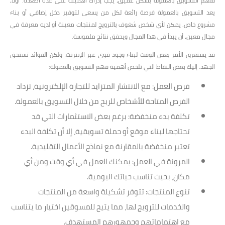
لفهم التسويق بالعمولة بشكل عميق، يجب إدراك أهميته على عدة أصعدة. أولاً،
يعد التسويق بالعمولة فرصة رائعة لكل من يسعى لتوفير دخل إضافي أو بناء
مشروع خاص. يمكن لأي شخص شغوف بالترويج لمنتجات معينة أو لديه معرفة في
مجال معين، أن يبدأ في هذا المجال ويحقق نتائج ملموسة.
قد يستغرق الأمر بعض الوقت لبناء وجود قوي عبر الإنترنت، ولكن الفوائد تستحق
الجهد. إليك بعض النقاط التي تلخص أهمية فهم التسويق بالعمولة:
فرص العمل
: مع الانتشار المتزايد للتجارة الإلكترونية، تزداد
الفرص المتاحة للأشخاص للربح من خلال التسويق بالعمولة.
تكلفة بدء منخفضة
: برغم بعض الاستثمارات التي قد
تحتاجها لبناء موقع أو حملة تسويقية، إلا أن تكلفة البدء
تعتبر منخفضة بالمقارنة مع نماذج الأعمال التقليدية.
المرونة في العمل
: يمكنك العمل في أي وقت ومن أي
مكان، بحيث تناسب حياتك اليومية.
تنوع المنتجات
: تتوفر تشكيلة واسعة من المنتجات
والخدمات للترويج لها، مما يتيح للمسوقين اختيار ما يتناسب
مع اهتماماتهم وجمهورهم المستهدف.