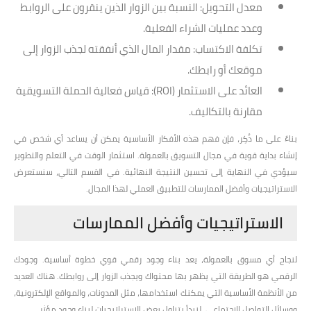
معدل التحويل
: النسبة بين الزوار الذين ينقرون على الروابط
وعدد عمليات الشراء الفعلية.
تكلفة الاكتساب
: مقدار المال الذي أنفقته لجذب الزوار إلى
موقعك أو رابطك.
العائد على الاستثمار (ROI)
: قياس فعالية الحملة التسويقية
مقارنة بالتكاليف.
بناءً على ما ذُكِر، فإن فهم هذه الأفكار الأساسية يمكن أن يساعد أي شخص في
إنشاء بداية قوية في مجال التسويق بالعمولة. استثمار الوقت في التعلم والتطوير
سيؤدي في النهاية إلى تحسين النتيجة النهائية. في القسم التالي، سنستعرض
الاستراتيجيات وأفضل الممارسات للتطبيق العملي لهذا المجال.
الاستراتيجيات وأفضل الممارسات
لنجاح أي مسوق بالعمولة، يعد بناء وجود رقمي قوي خطوة أساسية. وجودك
الرقمي هو الطريقة التي يظهر بها محتواك ويجذب الزوار إلى روابطك. هناك العديد
من الأنظمة الأساسية التي يمكنك استخدامها، مثل المدونات، والمواقع الإلكترونية،
ووسائل التواصل الاجتماعي. لنبدأ بتناول بعض الاستراتيجيات لبناء وجود مؤثر.