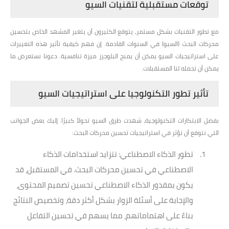
توقعات مستقبلية لتقنيات السيو
مع تطور التقنيات بشكل مستمر، يتوقع الكثيرون أن يتغير المشهد الخاص بتحسين
محركات البحث (السيو) في السنوات القادمة. إن فهم كيفية تأثير هذه التغييرات
على استراتيجيات السيو يمكن أن يمنح البلوجرز ميزة تنافسية. دعونا نستعرض ما
يمكن أن تحمله لنا المستقبلات.
تأثير تطور التكنولوجيا على استراتيجيات السيو
بفضل الابتكارات التكنولوجية، شهدت طرق السيو تحولاً كبيرًا. إليك بعض الجوانب
التي نتوقع أن تؤثر في استراتيجيات تحسين محركات البحث:
تطور الذكاء الاصطناعي
: تتزايد استخدامات الذكاء
الاصطناعي في تحسين محركات البحث. في المستقبل، قد
يكون بمقدور الذكاء الاصطناعي تحسين تصميم المحتوى،
والإجابة على أسئلة الزوار بشكل أكثر دقة، وتخصيص النتائج
بناءً على اهتماماتهم، مما يسهم في تحسين التفاعل