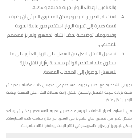
والعناوين، لإعطاء الزوار تجربة ممتعة وسهلة.
استخدام الصور والفيديو
: يمكن للمحتوى المرئي أن يضيف
قيمة كبيرة إلى تجربة الزوار. استخدم صور عالية الجودة
وفيديوهات توضيحية لجذب انتباه الجمهور وتعزيز فهمهم
للمحتوى.
تسهيل التنقل
: اجعل من السهل على الزوار العثور على ما
يبحثون عنه. استخدم قوائم منسدلة وأزرار تنقل بارزة
لتسهيل الوصول إلى الصفحات المهمة.
تجربتي الشخصية مع تحسين تجربة المستخدم في مدونتي كانت مذهلة. بمجرد أن
قمت بزيادة سرعة التحميل وتحسين التنقل، زادت معدلات البقاء على الصفحة، وعادت
الزوار بشكل متكرر.
في النهاية، اختيار الكلمات الرئيسية وتحسين تجربة المستخدم يمكن أن يساعد
بشكل كبير في تحقيق نجاح ملحوظ في السيو. من خلال متابعة هذه الممارسات،
يمكن للبلوجرز أن يعززوا ظهورهم في نتائج البحث ويحققوا نتائج ملموسة.