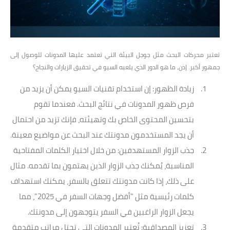
تعتبر محركات البحث مثل جوجل البيئة التي تعتمد عليها المدونات للوصول إلى
جمهور أكبر. إذن، ما هو الدور الذي يلعبه السيو في تحقيق الزيارات والنجاح؟
زيادة الظهور
: إن استخدام تقنيات السيو يمكن أن يزيد من
فرص ظهور المدونات في نتائج البحث. فعندما تقوم
بتحسين المحتوى الخاص بك وتهيئته، فإنك تزيد من احتمال
أن يجد المستخدمون مدونتك عند البحث عن مواضيع معينة.
جذب الزوار المستهدفين
: من خلال اختيار الكلمات المفتاحية
المناسبة، يُمكنك جذب الزوار الذين يهتمون بما تقدمه. مثال
على ذلك، إذا كانت مدونتك تتعلق بالسفر، يمكنك استهداف
كلمات رئيسية مثل "أفضل وجهات السفر في 2025"، مما
يجعل الزوار الراغبين في السفر يتوجهون إلى مدونتك.
تعزيز المصداقية
: تُعتبر المدونات التي تحتل مراتب متقدمة