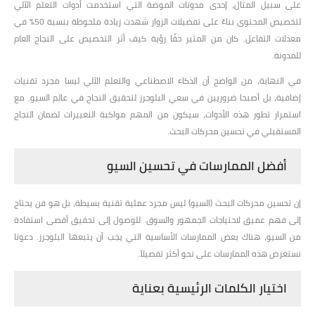
على سبيل المثال، إحدى مدونات الموضة التي استخدمت أدوات التعلم الآلي
لتخصيص المحتوى بناءً على تفضيلات الزوار شهدت زيادة ملحوظة بنسبة 50% في
معدلات التفاعل. كان من المثير حقًا رؤية كيف أثر التخصيص على النجاح العام
للمدونة.
في النهاية، من الواضح أن الذكاء الاصطناعي والتعلم الآلي ليسا مجرد تقنيات
إضافية، بل أصبحا ضروريين في سعي البلوجرز لتحقيق النجاح في عالم السيو. مع
استمرار تطور هذه الأدوات، سيكون من المهم مواكبة التغييرات لضمان النجاح
المستقبلي في تحسين محركات البحث.
أفضل الممارسات في تحسين السيو
إن تحسين محركات البحث (السيو) ليس مجرد عملية تقنية بسيطة، بل هو فن يحتاج
إلى فهم عميق لاحتياجات الجمهور والسوق. للوصول إلى تحقيق أقصى استفادة
من السيو، هناك بعض الممارسات الأساسية التي يجب أن يتبعها البلوجرز. دعونا
نستعرض هذه الممارسات على نحو أكثر تفصيلاً.
اختيار الكلمات الرئيسية بعناية