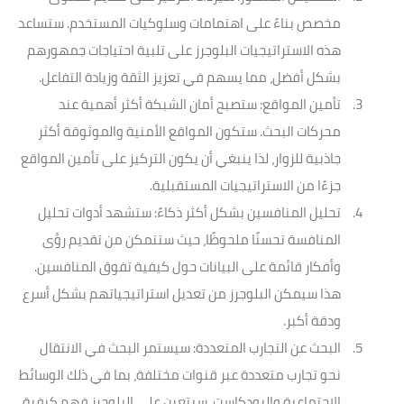
مخصص بناءً على اهتمامات وسلوكيات المستخدم. ستساعد
هذه الاستراتيجيات البلوجرز على تلبية احتياجات جمهورهم
بشكل أفضل، مما يسهم في تعزيز الثقة وزيادة التفاعل.
تأمين المواقع
: ستصبح أمان الشبكة أكثر أهمية عند
محركات البحث. ستكون المواقع الأمنية والموثوقة أكثر
جاذبية للزوار، لذا ينبغي أن يكون التركيز على تأمين المواقع
جزءًا من الاستراتيجيات المستقبلية.
تحليل المنافسين بشكل أكثر ذكاءً
: ستشهد أدوات تحليل
المنافسة تحسنًا ملحوظًا، حيث ستتمكن من تقديم رؤى
وأفكار قائمة على البيانات حول كيفية تفوق المنافسين.
هذا سيمكن البلوجرز من تعديل استراتيجياتهم بشكل أسرع
ودقة أكبر.
البحث عن التجارب المتعددة
: سيستمر البحث في الانتقال
نحو تجارب متعددة عبر قنوات مختلفة، بما في ذلك الوسائط
الاجتماعية والبودكاست. سيتعين على البلوجرز فهم كيفية