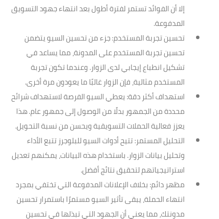
إلا أن الفوائد تستمر لفترة أطول بعد انتهاء جهود التسويق
المدفوعة.
تحسين تجربة المستخدم
: جزء من تحسين السيو يتضمن
تحسين تجربة المستخدم على المدونة، مما يساعد في
تشكيل انطباع إيجابي لدى الزوار. وعندما تكون تجربة
المستخدم مثالية، فإن الزوار غالبًا ما يعودون مرة أخرى.
استهداف أكثر دقة
: يعطي السيو الفرصة لاستهداف شرائح
محددة من الجمهور بدلًا من الوصول إلى جمهور عام. هذا
يعزز فعالية الحملات التسويقية ويحسن من نسبة التحويل.
التحليل المستمر
: تتيح أدوات السيو للبلوجرز تتبع الأداء
وتحليل بيانات الزوار. باستخدام هذه البيانات، يمكنهم تعديل
استراتيجياتهم لتحقيق نتائج أفضل.
مظهر دائم
: بخلاف الإعلانات المدفوعة التي تختفي بمجرد
انتهاء الحملة، يبقى تأثير السيو مستمرًا باستمرار تحسين
مدونتك، مما يعني أن الجهود التي تبذلها في تحسين