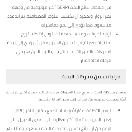
في صفحات نتائج البحث (SERP) أكثر موثوقية من وجهة
نظر الزوار. وبمجرد أن يكتسب البلوجر المصداقية، يتزايد عدد
متابيعوه، مما يؤدي إلى نمو جماهيرته.
توليد تحويلات ومبيعات
: بصفتك بلوجر، إذا كنت تروج
لمنتجات معينة، فإن تحسين السيو يمكن أن يؤدي إلى زيادة
المبيعات والتحويلات من خلال جذب الزوار الذين هم في
مرحلة اتخاذ القرار.
مزايا تحسين محركات البحث
تحسين محركات البحث لا يمنح فقط المدونات فرصة للظهور بشكل أكبر، بل يحمل
أيضًا مجموعة متنوعة من الفوائد. إليك بعض المزايا الرئيسية:
توفير التكلفة
: مقارنةً بإعلانات الدفع مقابل النقر (PPC)،
يُعتبر السيو استثمارًا أكثر فعالية على المدى الطويل. على
الرغم من أن نتائج تحسين محركات البحث تستغرق وقتًا لبناء،