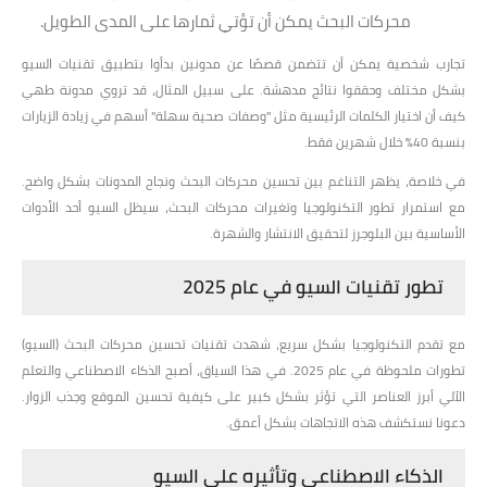
محركات البحث يمكن أن تؤتي ثمارها على المدى الطويل.
تجارب شخصية يمكن أن تتضمن قصصًا عن مدونين بدأوا بتطبيق تقنيات السيو
بشكل مختلف وحققوا نتائج مدهشة. على سبيل المثال، قد تروي مدونة طهي
كيف أن اختيار الكلمات الرئيسية مثل "وصفات صحية سهلة" أسهم في زيادة الزيارات
بنسبة 40% خلال شهرين فقط.
في خلاصة، يظهر التناغم بين تحسين محركات البحث ونجاح المدونات بشكل واضح.
مع استمرار تطور التكنولوجيا وتغيرات محركات البحث، سيظل السيو أحد الأدوات
الأساسية بين البلوجرز لتحقيق الانتشار والشهرة.
تطور تقنيات السيو في عام 2025
مع تقدم التكنولوجيا بشكل سريع، شهدت تقنيات تحسين محركات البحث (السيو)
تطورات ملحوظة في عام 2025. في هذا السياق، أصبح الذكاء الاصطناعي والتعلم
الآلي أبرز العناصر التي تؤثر بشكل كبير على كيفية تحسين الموقع وجذب الزوار.
دعونا نستكشف هذه الاتجاهات بشكل أعمق.
الذكاء الاصطناعي وتأثيره على السيو