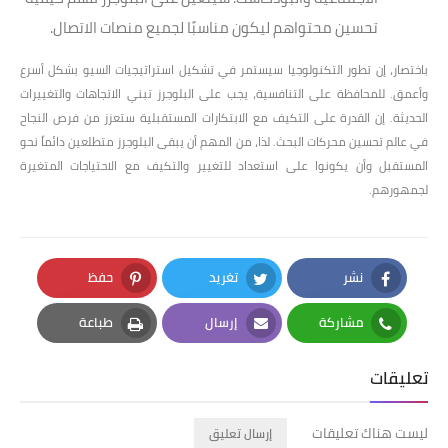
تحسين محتواهم ليكون مناسبًا لجميع منصات الاتصال.
باختصار، إن تطور التكنولوجيا سيستمر في تشكيل استراتيجيات السيو بشكل أسرع
وأعمق. للمحافظة على التنافسية، يجب على البلوجرز تبني الاتجاهات والتغييرات
الحديثة. إن القدرة على التكيف مع الابتكارات المستقبلية ستعزز من فرص النجاح
في عالم تحسين محركات البحث. لذا، من المهم أن يبقى البلوجرز متطلعين دائماً نحو
المستقبل وأن يكونوا على استعداد للتغيير والتكيف مع الاحتياجات المتغيرة
لجمهورهم.
نشر
تغريد
حفظ
Pinterest
Twitter
Facebook
مشاركة
إرسال
طباعة
Print
Email
Whatsapp
تعليقات
ليست هناك تعليقات
إرسال تعليق