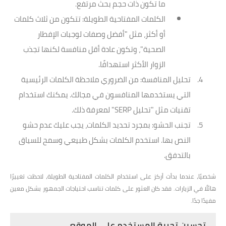
ما تكون ذات حجم بحث مرتفع.
الكلمات المفتاحية الطويلة
: تتكون من ثلاث كلمات
أو أكثر، مثل "أفضل وصفات لوجبات الإفطار
الصحية"، وتكون عادة أقل منافسة لكنها تجذب
الزوار الأكثر استهدافًا.
تحليل المنافسة
: من الضروري ملاحظة الكلمات الرئيسية
التي يستخدمها المنافسون في مجالك. يمكنك استخدام
تقنيات مثل "تحليل SERP" لمعرفة ذلك.
تجنب الحشو
: بمجرد تحديد الكلمات، يجب عليك عدم حشو
النص بها. استخدم الكلمات بشكل طبيعي وسمح للسياق
بالتدفق.
شخصيًا، عندما بدأت أركز على استخدام الكلمات المفتاحية الطويلة، لاحظت تغييرًا
هائلًا في الزيارات. فقد كان العثور على كلمات تناسب احتياجات الجمهور بشكل معين
مفيدًا جدًا.
تحسين تجربة المستخدم على الموقع